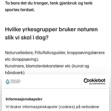
Ta bare det du trenger, tenk gjenbruk og tenk
sporløs ferdsel.
Hvilke yrkesgrupper bruker naturen
slik vi skal i dag?
Naturveiledere, Friluftslivsguider, kroppsøvingslærere
etc (kroppsøving).
Kunstnere, blomsterdekoratører etc (kunst og
håndverk)
Uteaktiviteter - På tur ca. 90
minutter
Informasjonskapsler
Vi bruker informasjonskapsler (cookies) på nettsidene