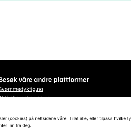
Besøk våre andre plattformer
Svømmedyktig.no
Aktivibarnehagen.no
Aktivitetskassen.no
r (cookies) på nettsidene våre. Tillat alle, eller tilpass hvilke t
ler inn fra deg.