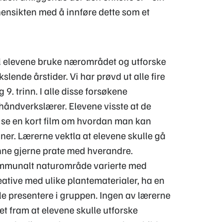
hensikten med å innføre dette som et
kal elevene bruke nærområdet og utforske
lende årstider. Vi har prøvd ut alle fire
 9. trinn. I alle disse forsøkene
åndverkslærer. Elevene visste at de
d se en kort film om hvordan man kan
ner. Lærerne vektla at elevene skulle gå
unne gjerne prate med hverandre.
kommunalt naturområde varierte med
reative med ulike plantematerialer, ha en
le presentere i gruppen. Ingen av lærerne
tet fram at elevene skulle utforske