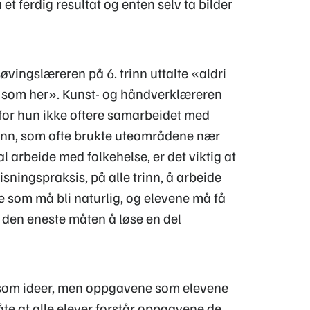
 et ferdig resultat og enten selv ta bilder
øvingslæreren på 6. trinn uttalte «aldri
n som her». Kunst- og håndverklæreren
vorfor hun ikke oftere samarbeidet med
trinn, som ofte brukte uteområdene nær
l arbeide med folkehelse, er det viktig at
visningspraksis, på alle trinn, å arbeide
e som må bli naturlig, og elevene må få
den eneste måten å løse en del
nkt som ideer, men oppgavene som elevene
te at alle elever forstår oppgavene de