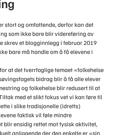
ing
r stort og omfattende, derfor kan det
ng som ikke bare blir videreføring av
 skrev et blogginnlegg i februar 2019
ikke bare må handle om å få elevene i
or at det tverrfaglige temaet «folkehelse
søvingsfagets bidrag blir å få alle elever
string og folkehelse blir redusert til at
iltak med et slikt fokus vet vi kan føre til
tte i slike tradisjonelle (idretts)
elevene faktisk vil føle mindre
 blir ensidig rettet mot fysisk aktivitet,
viduelt anliggende der den enkelte er «sin