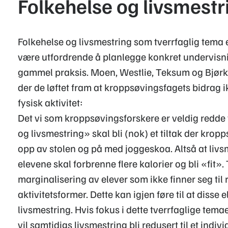
Folkehelse og livsmestr
Folkehelse og livsmestring som tverrfaglig tema e
være utfordrende å planlegge konkret undervisni
gammel praksis. Moen, Westlie, Teksum og Bjørke
der de løftet fram at kroppsøvingsfagets bidrag 
fysisk aktivitet:
Det vi som kroppsøvingsforskere er veldig redde f
og livsmestring» skal bli (nok) et tiltak der kropp
opp av stolen og på med joggeskoa. Altså at livsme
elevene skal forbrenne flere kalorier og bli «fit». T
marginalisering av elever som ikke finner seg til re
aktivitetsformer. Dette kan igjen føre til at disse 
livsmestring. Hvis fokus i dette tverrfaglige temaet
vil samtidigs livsmestring bli redusert til et indi