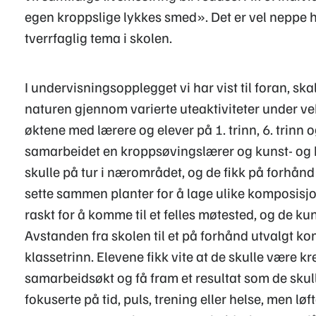
egen kroppslige lykkes smed». Det er vel neppe 
tverrfaglig tema i skolen.
I undervisningsopplegget vi har vist til foran, s
naturen gjennom varierte uteaktiviteter under veks
øktene med lærere og elever på 1. trinn, 6. trinn og
samarbeidet en kroppsøvingslærer og kunst- og h
skulle på tur i nærområdet, og de fikk på forhån
sette sammen planter for å lage ulike komposisjo
raskt for å komme til et felles møtested, og de k
Avstanden fra skolen til et på forhånd utvalgt 
klassetrinn. Elevene fikk vite at de skulle være k
samarbeidsøkt og få fram et resultat som de skul
fokuserte på tid, puls, trening eller helse, men løf