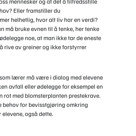
s mennesker og at det å tilfredsstille
ov? Eller framstiller du
r helhetlig, hvor alt liv har en verdi?
må bruke evnen til å tenke, her tenke
 ødelegge noe, at man ikke tar de eneste
 rive av greiner og ikke forstyrrer
 som lærer må være i dialog med elevene
ken avfall eller ødelegge for eksempel en
fin rot med blomsterplanten prestekrave.
ære behov for bevisstgjøring omkring
 elevene, også dette.