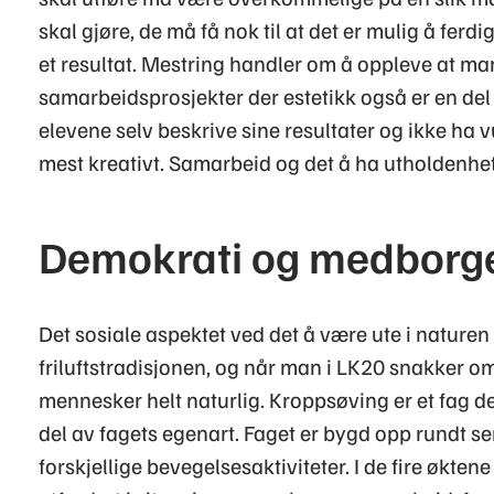
skal gjøre, de må få nok til at det er mulig å ferdi
et resultat. Mestring handler om å oppleve at man h
samarbeidsprosjekter der estetikk også er en de
elevene selv beskrive sine resultater og ikke ha vu
mest kreativt. Samarbeid og det å ha utholdenhet ti
Demokrati og medborg
Det sosiale aspektet ved det å være ute i naturen h
friluftstradisjonen, og når man i LK20 snakker 
mennesker helt naturlig. Kroppsøving er et fag d
del av fagets egenart. Faget er bygd opp rundt s
forskjellige bevegelsesaktiviteter. I de fire øktene