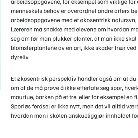
arbeidsoppgavene, for eksempel som viktige for os
menneskets behov er overordnet andre arters beh
arbeidsoppgavene med et økosentrisk natursyn, me
Læreren må snakke med elevene om hvordan man 
seg om før man plukker planter, at man ikke skal
blomsterplantene av en art, ikke skader trær ved å
dyreliv.
Et økosentrisk perspektiv handler også om at du
om at de må prøve å ikke etterlate seg spor, hver
maurtue, barken på et tre, eller for eksempel en 
Sporløs ferdsel er ikke nytt, men det vil alltid v
hvordan man i skolen anskueliggjør innholdet for