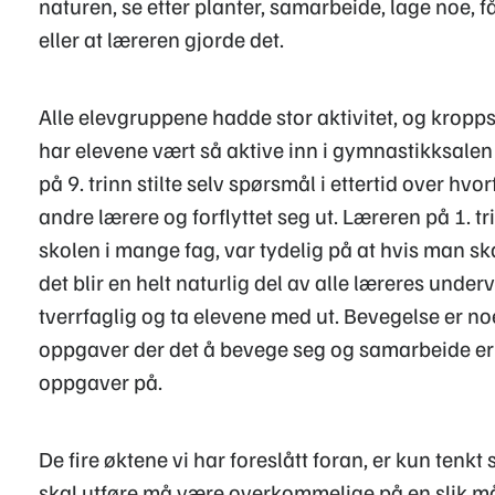
naturen, se etter planter, samarbeide, lage noe, få
eller at læreren gjorde det.
Alle elevgruppene hadde stor aktivitet, og kropps
har elevene vært så aktive inn i gymnastikksale
på 9. trinn stilte selv spørsmål i ettertid over h
andre lærere og forflyttet seg ut. Læreren på 1. 
skolen i mange fag, var tydelig på at hvis man ska
det blir en helt naturlig del av alle læreres under
tverrfaglig og ta elevene med ut. Bevegelse er no
oppgaver der det å bevege seg og samarbeide er 
oppgaver på.
De fire øktene vi har foreslått foran, er kun te
skal utføre må være overkommelige på en slik må