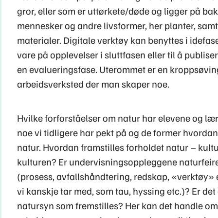
gror, eller som er uttørkete/døde og ligger på ba
mennesker og andre livsformer, her planter, sam
materialer. Digitale verktøy kan benyttes i idefase
vare på opplevelser i sluttfasen eller til å publiser
en evalueringsfase. Uterommet er en kroppsøvi
arbeidsverksted der man skaper noe.
Hvilke forforståelser om natur har elevene og lær
noe vi tidligere har pekt på og de former hvorda
natur. Hvordan framstilles forholdet natur – kult
kulturen? Er undervisningsoppleggene naturfeire
(prosess, avfallshåndtering, redskap, «verktøy» e
vi kanskje tar med, som tau, hyssing etc.)? Er de
natursyn som fremstilles? Her kan det handle om