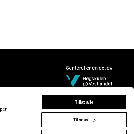
Tillat alle
yper
Tilpass