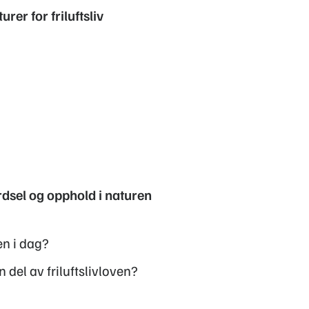
rer for friluftsliv
erdsel og opphold i naturen
en i dag?
del av friluftslivloven?