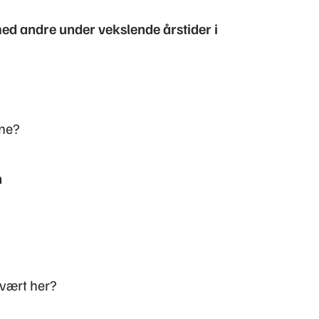
med andre under vekslende årstider i
ene?
n
 vært her?