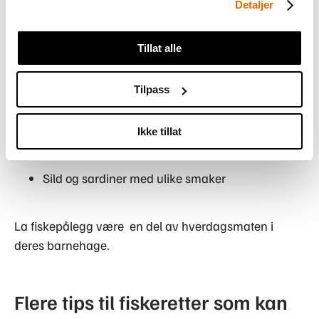
noe nytt og la barna få smake fiskepålegg som;
Detaljer
Røkt laks
Tillat alle
Fiskekaker/fiskepudding
Tilpass
Peppermakrell
Varmrøykt krydderlaks
Ikke tillat
Reker, krepsehaler og krabbe
Sild og sardiner med ulike smaker
La fiskepålegg være en del av hverdagsmaten i
deres barnehage.
Flere tips til fiskeretter som kan