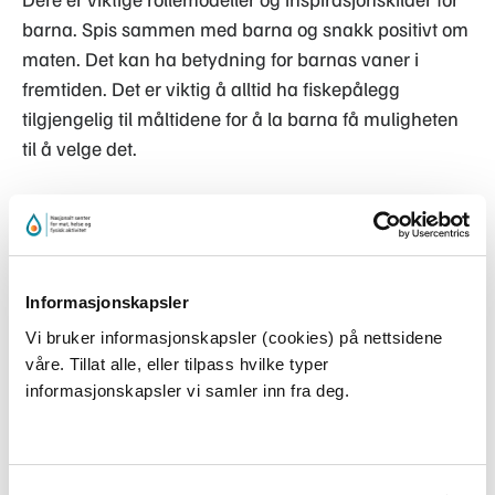
barna. Spis sammen med barna og snakk positivt om
maten. Det kan ha betydning for barnas vaner i
fremtiden. Det er viktig å alltid ha fiskepålegg
tilgjengelig til måltidene for å la barna få muligheten
til å velge det.
Deres barnehage kan også innføre en fiskedag i uken
hvor dere servere fisk, slik at det blir en naturlig del av
kosten.
Informasjonskapsler
Vi bruker informasjonskapsler (cookies) på nettsidene
Tips til fiskepålegg
våre. Tillat alle, eller tilpass hvilke typer
informasjonskapsler vi samler inn fra deg.
De vanligste fiskepåleggene er gjerne makrell i tomat
og kaviar. Utvalget er imidlertid stort, så prøv gjerne