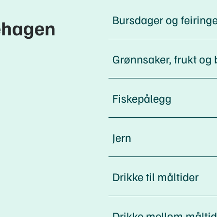
Bursdager og feiringe
nehagen
Grønnsaker, frukt og
Fiskepålegg
Jern
Drikke til måltider
Drikke mellom måltid