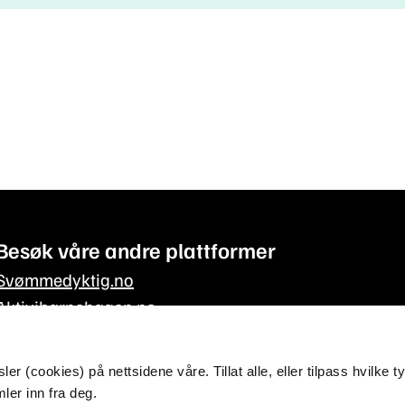
Besøk våre andre plattformer
Svømmedyktig.no
Aktivibarnehagen.no
Aktivitetskassen.no
r (cookies) på nettsidene våre. Tillat alle, eller tilpass hvilke t
ler inn fra deg.