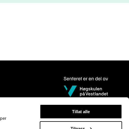
Tillat alle
yper
Tilpass