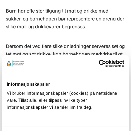
Barn har ofte stor tilgang til mat og drikke med
sukker, og barnehagen bør representere en arena der
slike mat- og drikkevarer begrenses.
Dersom det ved flere slike anledninger serveres søt og
fet mat og søt drikke, kan barnehagen medvirke til at
barn får et for høyt inntak av sukker og fett samtidig
som annen og mer næringsrik mat og drikke
fortrenges. Dette kan bidra til at barns totale kosthold
Informasjonskapsler
blir helsemessig ugunstig.
Vi bruker informasjonskapsler (cookies) på nettsidene
våre. Tillat alle, eller tilpass hvilke typer
Hvordan barnehagen din kan
informasjonskapsler vi samler inn fra deg.
feire uten fet og søt mat og
drikke