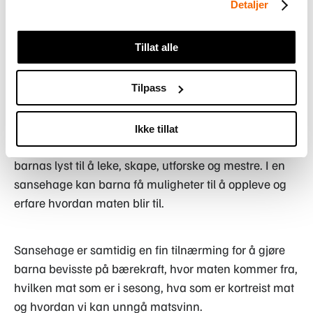
Å delta i dyrking av mat kan engasjere barna til å
Detaljer
utforske sin egen smak gjennom å bruke sansene og
videre sette ord på de de opplever. De får også
Tillat alle
muligheten til å medvirke, bestemme, kjenne på
ansvar og engasjement på flere plan.
Tilpass
I rammeplanen står det at innholdet, arbeidsformene
Ikke tillat
og det fysiske miljøet i SFO skal støtte opp under
barnas lyst til å leke, skape, utforske og mestre. I en
sansehage kan barna få muligheter til å oppleve og
erfare hvordan maten blir til.
Sansehage er samtidig en fin tilnærming for å gjøre
barna bevisste på bærekraft, hvor maten kommer fra,
hvilken mat som er i sesong, hva som er kortreist mat
og hvordan vi kan unngå matsvinn.