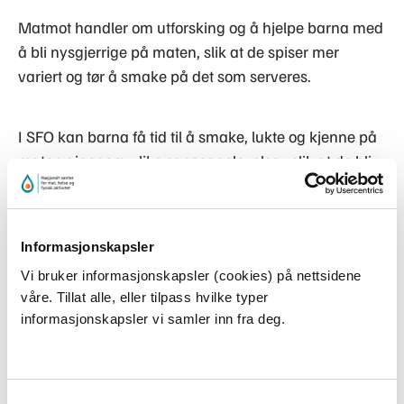
Matmot handler om utforsking og å hjelpe barna med
å bli nysgjerrige på maten, slik at de spiser mer
variert og tør å smake på det som serveres.
I SFO kan barna få tid til å smake, lukte og kjenne på
maten gjennom ulike sanseopplevelser, slik at de blir
vant til å smake på forskjellige typer mat. I følge
rammeplanen skal SFO legge til rette for barnas
helhetlige utvikling og læring gjennom å støtte deres
Informasjonskapsler
naturlige nysgjerrighet og lyst til å skape og være
Vi bruker informasjonskapsler (cookies) på nettsidene
kreative, engasjerte og utforskende.
våre. Tillat alle, eller tilpass hvilke typer
informasjonskapsler vi samler inn fra deg.
Sansehage