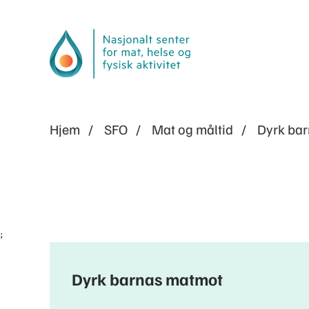
Hjem
SFO
Mat og måltid
Dyrk ba
;
Dyrk barnas matmot