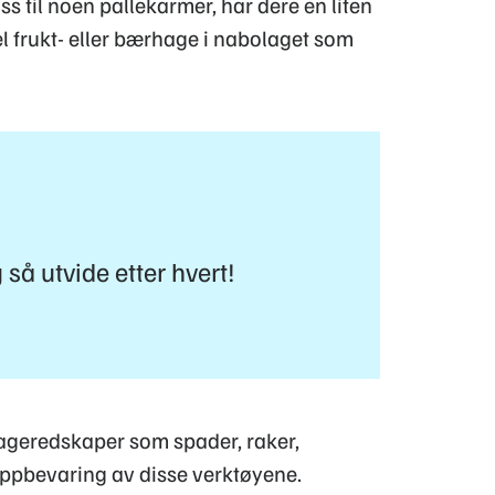
s til noen pallekarmer, har dere en liten
l frukt- eller bærhage i nabolaget som
 så utvide etter hvert!
hageredskaper som spader, raker,
oppbevaring av disse verktøyene.