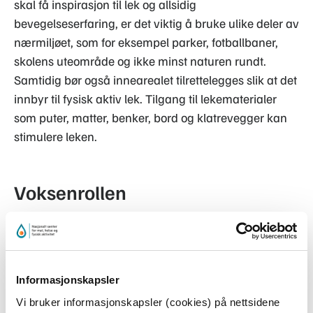
skal få inspirasjon til lek og allsidig
bevegelseserfaring, er det viktig å bruke ulike deler av
nærmiljøet, som for eksempel parker, fotballbaner,
skolens uteområde og ikke minst naturen rundt.
Samtidig bør også innearealet tilrettelegges slik at det
innbyr til fysisk aktiv lek. Tilgang til lekematerialer
som puter, matter, benker, bord og klatrevegger kan
stimulere leken.
Voksenrollen
Du som jobber i SFO har en viktig rolle i å legge til
rette for at barna får muligheter til å være kreative og
medvirke i planleggingen av fysisk aktivitet og lek.
Informasjonskapsler
Både frilek og organisert fysisk aktivitet vil kunne gi
Vi bruker informasjonskapsler (cookies) på nettsidene
bevegelsesglede, men du må gjerne ta ansvar for å