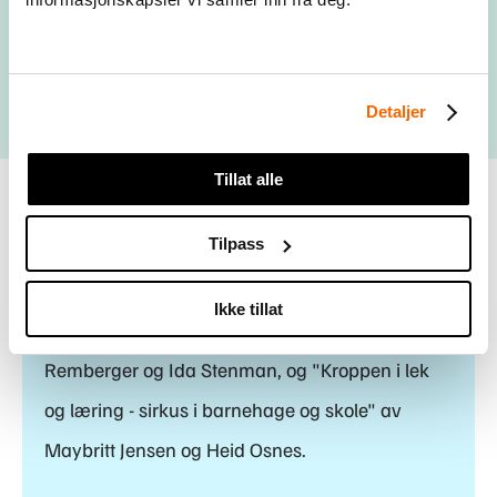
Klovneri
Detaljer
Tillat alle
Tilpass
Sirkusressursen er inspirert av bøkene "Cirkus i
Ikke tillat
skolan" av Josefin Karlsson, Christoffer
Remberger og Ida Stenman, og "Kroppen i lek
og læring - sirkus i barnehage og skole" av
Maybritt Jensen og Heid Osnes.