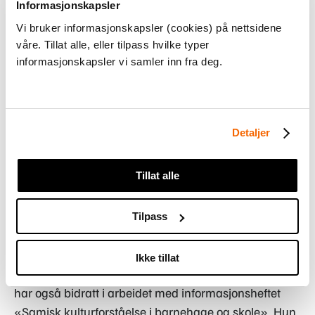
Kort introduksjon og praktisk informasjon v/
Informasjonskapsler
Ingrid L. Djupegot
Vi bruker informasjonskapsler (cookies) på nettsidene
våre. Tillat alle, eller tilpass hvilke typer
Samisk matkultur
v/ Màret Ravdna Buljo
informasjonskapsler vi samler inn fra deg.
Fagfornyelsen inneholder kompetansemål på alle
årstrinn knyttet til samisk kultur, og i tråd med
Detaljer
kompetansemålene skal elevene både tilegne seg
kunnskap om samisk matkultur og lære om samiske
metoder for å tilberede og konservere mat.
Tillat alle
Tilpass
Innleggsholder
Ikke tillat
Màret Ravdna Buljo er matformidler og reineier, og
har også bidratt i arbeidet med informasjonsheftet
«Samisk kulturforståelse i barnehage og skole». Hun