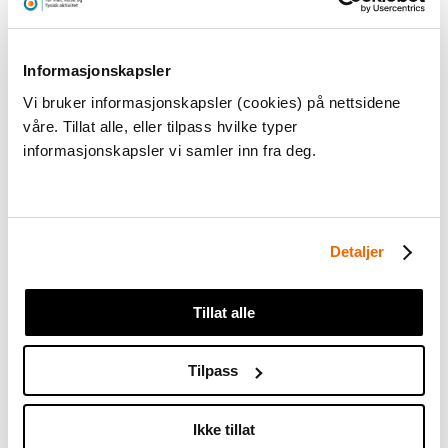
Aktuell forskning
Informasjonskapsler
Vi bruker informasjonskapsler (cookies) på nettsidene
våre. Tillat alle, eller tilpass hvilke typer
12:45 – 13:00
Lærernes erfaring med
informasjonskapsler vi samler inn fra deg.
atferdsutfordring i mat- og helseundervisningen
Carlla-Michelle Louise Marchong
Eidesund, Masterstudent, Fysisk aktivitet og kosthold i
et skolemiljø, HVL
Detaljer
13:00 – 13:20
Bra mat – hva forskningen forteller oss
Tillat alle
Astrid Bjerkås, Senior kommunikasjonsrådgiver,
Kommunikasjon og samfunn, Veterinærinstituttet
Tilpass
Gro Haarklou Mathisen, Prosjektleder,
Vitenskapskomiteen for mat og miljø
Ikke tillat