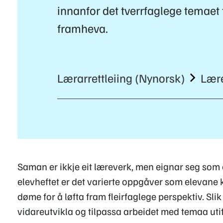
innanfor det tverrfaglege temaet t
framheva.
Lærarrettleiing (Nynorsk)
Lære
Saman er ikkje eit læreverk, men eignar seg som e
elevheftet er det varierte oppgåver som elevane 
døme for å løfta fram fleirfaglege perspektiv. Sl
vidareutvikla og tilpassa arbeidet med temaa utif