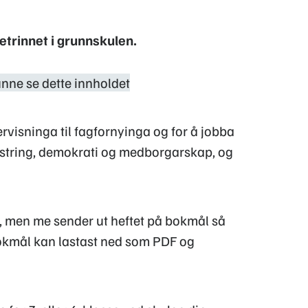
etrinnet i grunnskulen.
unne se dette innholdet
rvisninga til fagfornyinga og for å jobba
istring, demokrati og medborgarskap, og
t, men me sender ut heftet på bokmål så
okmål kan lastast ned som PDF og