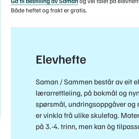
Gå til bestilling av Saman
og vel talet på elevhefte
Både heftet og frakt er gratis.
Elevhefte
Saman / Sammen består av eit el
lærarrettleiing, på bokmål og nyn
spørsmål, undringsoppgåver og 
er vinkla frå ulike skulefag. Mater
på 3.-4. trinn, men kan òg tilpass