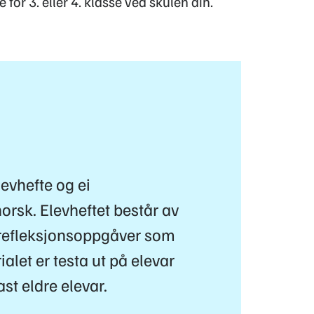
 for 3. eller 4. klasse ved skulen din.
evhefte og ei
orsk. Elevheftet består av
refleksjonsoppgåver som
ialet er testa ut på elevar
ast eldre elevar.