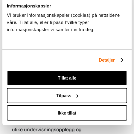
Nyttige nettsider
Informasjonskapsler
Vi bruker informasjonskapsler (cookies) på nettsidene
våre. Tillat alle, eller tilpass hvilke typer
Webinar om læremidler i mat og helse
informasjonskapsler vi samler inn fra deg.
Læreplan i mat og helse (udir.no)
Detaljer
Tillat alle
Tilpass
Oversikten er ment som et utgangspunkt, og
Ikke tillat
siden mange av ressursene inneholder flere
ulike undervisningsopplegg og