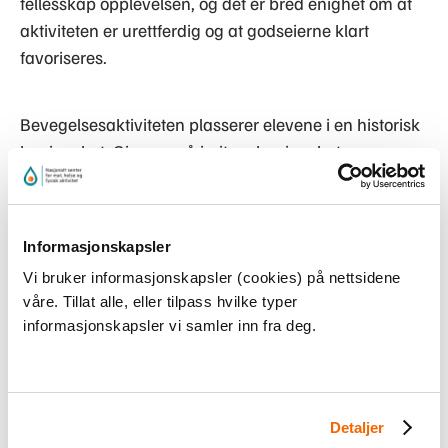
fellesskap opplevelsen, og det er bred enighet om at
aktiviteten er urettferdig og at godseierne klart
favoriseres.
Bevegelsesaktiviteten plasserer elevene i en historisk
begivenhet. Gjennom å imitere begivenheten
opplever elevene urettferdighet, maktstrukturer og
ulike grader av frihet. Situasjonen vekker
frustrasjoner og utfordrer elevenes oppfatning av
Informasjonskapsler
menneskeheten. Det er det kroppslige og sosiale
Vi bruker informasjonskapsler (cookies) på nettsidene
samspillet mellom godseiere og bønder som fører til
våre. Tillat alle, eller tilpass hvilke typer
opplevelser som gir meningsfull innsikt i levekårene i
informasjonskapsler vi samler inn fra deg.
historisk tid. Godseierne står fritt til å bevege seg og
har rett til å fange bønder, som er dårligere stilt ved å
være begrenset til å hinke på et ben og gjenstand for
å bli fanget. Kontrasten mellom godseiernes
Detaljer