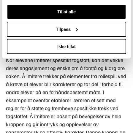
bevegelighet og hastighet og bøndenes
ubevegelighet og langsomhet skaper en
Tillat alle
sansemotorisk opplevelse i elevenes forståelse av
fagstoffet. Samtidig bidrar elevenes affektive
Tilpass
reaksjoner som frustrasjon og sinne til deres
forståelse av lovens urettferdige natur.
Ikke tillat
Når elevene imiterer spesifikt fagstoff, kan det vekke
deres engasjement og ønske om å forstå og klargjøre
saken. Å imitere trekker på elementer fra rollespill ved
å kreve at elever blir karakterer og tar del i forhold til
andre elever på en forhåndsbestemt måte. I
eksempelet ovenfor etablerer læreren et sett med
regler for å støtte og fremheve spesifikke trekk ved
fagstoffet. Å imitere er basert på bevegelser av hele
kroppen og gir inntrykk og opplevelser av
sansemotorisk og affektiv karakter. Denne kroppslige