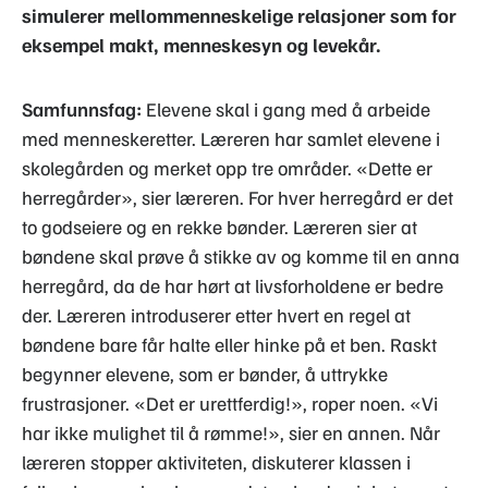
simulerer mellommenneskelige relasjoner som for
eksempel makt, menneskesyn og levekår.
Samfunnsfag:
Elevene skal i gang med å arbeide
med menneskeretter. Læreren har samlet elevene i
skolegården og merket opp tre områder. «Dette er
herregårder», sier læreren. For hver herregård er det
to godseiere og en rekke bønder. Læreren sier at
bøndene skal prøve å stikke av og komme til en anna
herregård, da de har hørt at livsforholdene er bedre
der. Læreren introduserer etter hvert en regel at
bøndene bare får halte eller hinke på et ben. Raskt
begynner elevene, som er bønder, å uttrykke
frustrasjoner. «Det er urettferdig!», roper noen. «Vi
har ikke mulighet til å rømme!», sier en annen. Når
læreren stopper aktiviteten, diskuterer klassen i