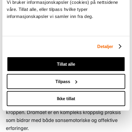
Vi bruker informasjonskapsler (cookies) på nettsidene
og affektivt forhold til de faglige elementene og kan
våre. Tillat alle, eller tilpass hvilke typer
kjenne på hvordan de skaper spenning og
informasjonskapsler vi samler inn fra deg.
tolkningsmuligheter i dramaet.
Dramatisering består av samme kreative prosess som
Detaljer
miming, men inkluderer muligheten for å bearbeide
mer komplekse faglige elementer, fordi dramaet gir
rom for lengre handlingsforløp, der elevene kan
Tillat alle
gjenskape og uttrykke faglige begrep som kan variere
i tid og rom. Samtid inneholder dramaet et verbalt
Tilpass
element som kan understøtte det kroppslige uttrykket,
som består av hele kroppsbevegelser. Utfordringen i
Ikke tillat
dramatisering er at elevene lar munnen tale fremfor
kroppen. Dramaet er en kompleks kroppslig praksis
som bidrar med både sansemotoriske og affektive
erfaringer.