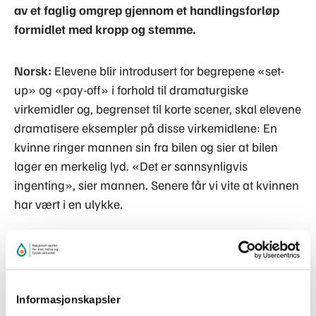
av et faglig omgrep gjennom et handlingsforløp
formidlet med kropp og stemme.
Norsk:
Elevene blir introdusert for begrepene «set-
up» og «pay-off» i forhold til dramaturgiske
virkemidler og, begrenset til korte scener, skal elevene
dramatisere eksempler på disse virkemidlene: En
kvinne ringer mannen sin fra bilen og sier at bilen
lager en merkelig lyd. «Det er sannsynligvis
ingenting», sier mannen. Senere får vi vite at kvinnen
har vært i en ulykke.
Bevegelsesaktiviteten består av et handlingsforløp
hvor elevene bruker de dramatiske effektene fra film
og gjenskaper et lite drama. Ved å omsette
Informasjonskapsler
virkemidlene til et drama skaper elevene et kroppslig