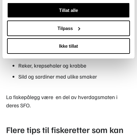
noe nytt og la barna få smake fiskepålegg som;
Tillat alle
Røkt laks
Tilpass
Fiskekaker/fiskepudding
Peppermakrell
Ikke tillat
Varmrøykt krydderlaks
Reker, krepsehaler og krabbe
Sild og sardiner med ulike smaker
La fiskepålegg være en del av hverdagsmaten i
deres SFO.
Flere tips til fiskeretter som kan