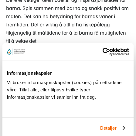
barna. Spis sammen med barna og snakk positivt om
maten. Det kan ha betydning for barnas vaner i
fremtiden. Det er viktig å alltid ha fiskepålegg
tilgjengelig til måltidene for å la barna få muligheten
til å velge det.
Deres SFO kan også innføre en fiskedag i uken hvor
dere servere fisk, slik at det blir en naturlig del av
Informasjonskapsler
kosten.
Vi bruker informasjonskapsler (cookies) på nettsidene
våre. Tillat alle, eller tilpass hvilke typer
informasjonskapsler vi samler inn fra deg.
Tips til fiskepålegg
De vanligste fiskepåleggene er gjerne makrell i tomat
og kaviar. Utvalget er imidlertid stort, så prøv gjerne
Detaljer