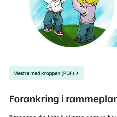
Mestre med kroppen (PDF)
Forankring i rammeplan
Barnehagen skal bidra til at barna videreutvikler