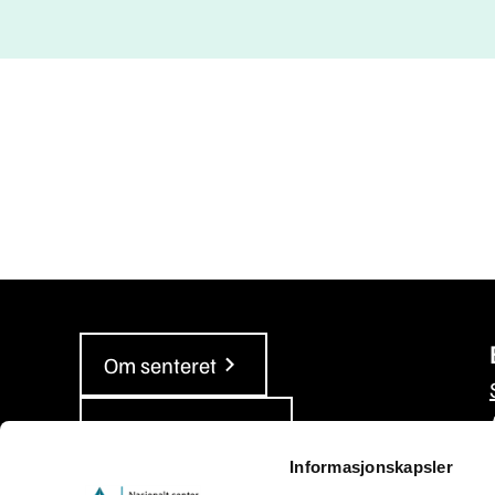
Om senteret
Våre rapporter
Informasjonskapsler
Personvern og informasjonskapsler