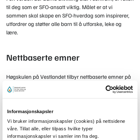
til deg som er SFO-ansatt viktig. Målet er at vi
sammen skal skape en SFO-hverdag som inspirerer,
utfordrer og støtter alle barn til å utforske, leke og
lære.
Nettbaserte emner
Høgskulen på Vestlandet tilbyr nettbaserte emner på
7,5 studiepoeng, der du får mer kunnskap om
hvordan du kan heve kvaliteten på arbeidet ditt og
øke kompetansen når det kommer til implementering
av rammeplan for din skolefritidsordning.
Informasjonskapsler
Vi bruker informasjonskapsler (cookies) på nettsidene
våre. Tillat alle, eller tilpass hvilke typer
Emnene er nasjonalt tilgjengelig og består av korte,
informasjonskapsler vi samler inn fra deg.
ukentlige undervisningsøkter med obligatorisk