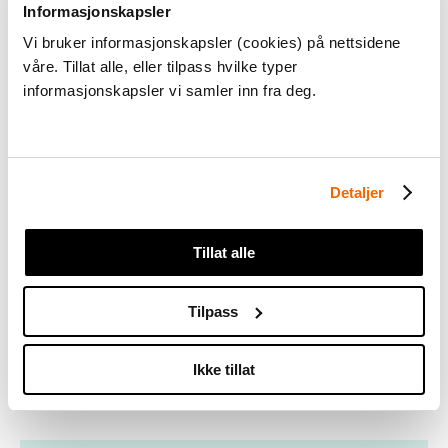
estetiske fag; kroppsøving, kunst og håndverk, mat
Informasjonskapsler
og helse og musikk (Eva-PE), er gjennomført ved
Vi bruker informasjonskapsler (cookies) på nettsidene
Universitetet i Sørøst-Norge (USN), på oppdrag fra
våre. Tillat alle, eller tilpass hvilke typer
Utdanningsdirektoratet.
informasjonskapsler vi samler inn fra deg.
Evalueringens mandat går ut på å belyse tre temaer:
Detaljer
Endringer i undervisnings- og vurderingspraksis
i fagene.
Tillat alle
Endringer i elev-roller og elevenes læring.
Tilpass
Endringer i fagenes innhold.
Ikke tillat
Les mer om oppdraget og rapportene: