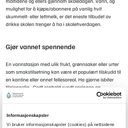
måltidene og ellers gjennom skoledagen
.
Vann, og
mulighet for å kjøpe/abonnere på vanlig hvit
skummelt- eller lettmelk, er det eneste tilbudet av
drikke skolen trenger å ha i skolehverdagen.
Gjør vannet spennende
En vannstasjon med ulik frukt, grønnsaker eller urter
som smakstilsetning kan være et populært tilskudd til
e
n kantine eller annet fellesareal
.
Ha gjerne isbiter
tilgjengelig.
Godt renhold rundt springen og
vannstasjonen er viktig for at det skal se innbydende
ut.
Informasjonskapsler
Tips:
Sjekk mulighetene for å søke lokale miljømidler
Vi bruker informasjonskapsler (cookies) på nettsidene