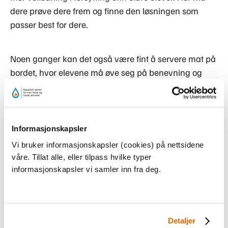
dere prøve dere frem og finne den løsningen som
passer best for dere.
Noen ganger kan det også være fint å servere mat på
bordet, hvor elevene må øve seg på benevning og
sosiale ferdigheter som å dele og å sende.
Bruk riktig utstyr
Informasjonskapsler
Vi bruker informasjonskapsler (cookies) på nettsidene
våre. Tillat alle, eller tilpass hvilke typer
informasjonskapsler vi samler inn fra deg.
Detaljer