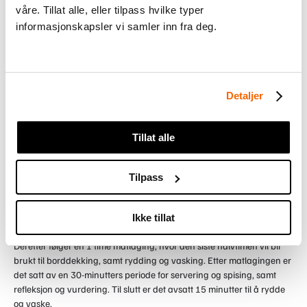
suppene som de selv har laget. Hensikten med dette
våre. Tillat alle, eller tilpass hvilke typer
er å sammenligne industriprodusert mat med mat
informasjonskapsler vi samler inn fra deg.
laget fra bunnen, både med tanke på smak,
utseende, og næringsinnhold.
Detaljer
Tillat alle
Tilpass
Bildet viser et forslag til en tidsplan hvor de første 15 minuttene er
Ikke tillat
dedikert til teori og instruksjoner, samt refleksjon og evaluering.
Deretter følger en 1 time matlaging, hvor den siste halvtimen vil bli
brukt til borddekking, samt rydding og vasking. Etter matlagingen er
det satt av en 30-minutters periode for servering og spising, samt
refleksjon og vurdering. Til slutt er det avsatt 15 minutter til å rydde
og vaske.