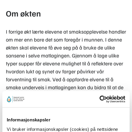
Om økten
I forrige økt lærte elevene at smaksopplevelse handler
om mer enn bare det som foregår i munnen. I denne
økten skal elevene få øve seg på å bruke de ulike
sansene i selve matlagingen. Gjennom å lage ulike
typer supper får elevene mulighet til å reflektere over
hvordan lukt og synet av farger påvirker vår
forventning til smak. Ved å oppfordre elvene til å
smake underveis i matlagingen kan du bidra til at de
lærer at smakstilsetning bør skje i samarbeid med
smakssansene, noe som igjen kan bidra til mindre
bruk av for eksempel salt og sukker. I tillegg til
suppene kan dere også lage en posesuppe som
Informasjonskapsler
elevene kan smake på og sammenligne med
Vi bruker informasjonskapsler (cookies) på nettsidene