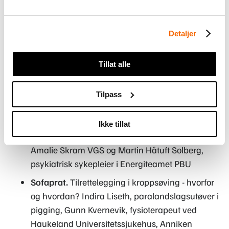
erfaringer med kroppsøvingsfaget
v/ Ane
Aamodt, kampanjeleder i Redd Barna og
ansvarlig for kampanjen #fritidutenfordommer
Detaljer
Tips og triks.
Trygge Utøvere v/Mona Torvund,
daglig leder Idrett Bergen Sør, Susanne Hatland
Tillat alle
Mikalsen, Vestland Idrettskrets, Lars Peder
Vatshelle Bovim, seksjonsleder Energisenterert
Tilpass
for barn og unge
Tips og triks.
Anbefaling for tilrettelegging i
Ikke tillat
kroppsøving v/Martin Kvalø, kroppsøvingslærer
Amalie Skram VGS og Martin Håtuft Solberg,
psykiatrisk sykepleier i Energiteamet PBU
Sofaprat.
Tilrettelegging i kroppsøving - hvorfor
og hvordan? Indira Liseth, paralandslagsutøver i
pigging, Gunn Kvernevik, fysioterapeut ved
Haukeland Universitetssjukehus, Anniken