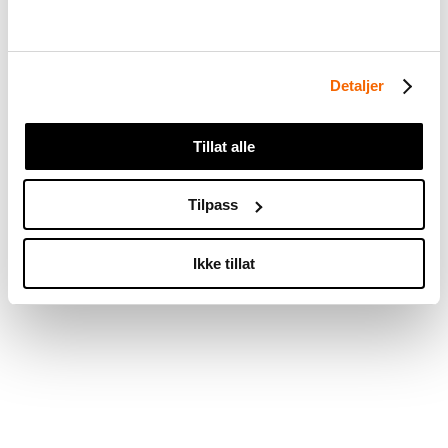
Detaljer
Tillat alle
Tilpass
Evaluering av tilskudds- ordning for
Ikke tillat
svømmeopplæring av nyankomne (PDF)