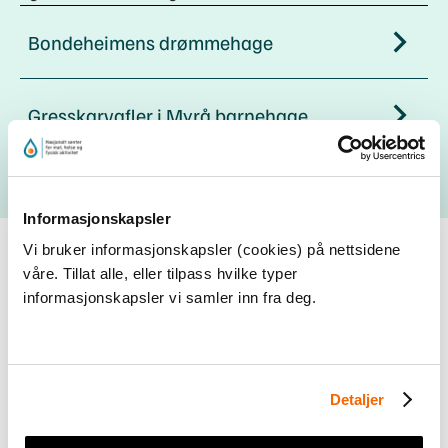
Bondeheimens drømmehage
Gresskarvafler i Myrå barnehage
Informasjonskapsler
Vi bruker informasjonskapsler (cookies) på nettsidene
våre. Tillat alle, eller tilpass hvilke typer
informasjonskapsler vi samler inn fra deg.
Dele praksiseksempel fra din
barnehage?
Detaljer
Vi ønsker å vise frem enda flere
praksiseksempler fra arbeid med mat og måltid i