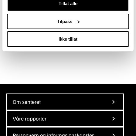
Tillat alle
barnehager. Ønsker din barnehage å dele
aktiviteter eller prosjekter dere har gjennomført?
Tilpass
Send inn til
post@mhfa.no
.
Ikke tillat
Om senteret
Våre rapporter
Personvern og informasjonskapsler