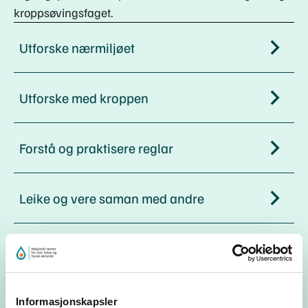
kroppsøvingsfaget.
Utforske nærmiljøet
Utforske med kroppen
Forstå og praktisere reglar
Leike og vere saman med andre
Øve på trygg ferdsel i trafikken
Øve på trygg ferdsel ved vatn
Informasjonskapsler