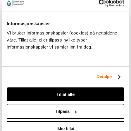
uis.no
Informasjonskapsler
Nasjonalt senter for læringsmiljø og
Vi bruker informasjonskapsler (cookies) på nettsidene
åtferdsforsking
våre. Tillat alle, eller tilpass hvilke typer
uis.no
informasjonskapsler vi samler inn fra deg.
Nasjonalt senter for mat, helse og fysisk aktivitet
mhfa.no
Detaljer
Nasjonalt senter for matematikk i opplæringa
Tillat alle
matematikksenteret.no
Tilpass
Nasjonalt senter for naturfag i opplæringa
naturfagsenteret.no
Ikke tillat