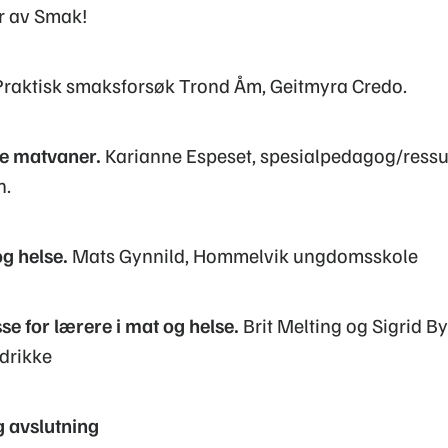
er av Smak!
raktisk smaksforsøk Trond Åm, Geitmyra Credo.
e matvaner.
Karianne Espeset, spesialpedagog/ressu
n.
g helse.
Mats Gynnild, Hommelvik ungdomsskole
se for lærere i mat og helse.
Brit Melting og Sigrid B
drikke
 avslutning