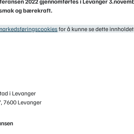
feransen 2022 gjennomførtes i Levanger 3.novemb
 smak og bærekraft.
markedsføringscookies
for å kunne se dette innholdet
tad i Levanger
, 7600 Levanger
ansen