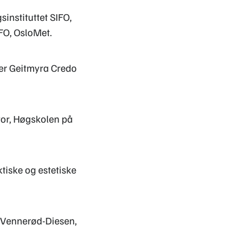
sinstituttet SIFO,
IFO, OsloMet.
er Geitmyra Credo
tor, Høgskolen på
ktiske og estetiske
a Vennerød-Diesen,