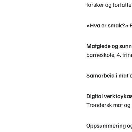
forsker og forfatt
«Hva er smak?»
P
Matglede og sunn
barneskole, 4. trin
Samarbeid i mat o
Digital verktøykas
Trøndersk mat og 
Oppsummering og