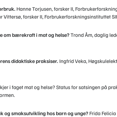
orbruk.
Hanne Torjusen, forsker II, Forbrukerforskning
Vittersø, forsker II, Forbrukerforskningsinstituttet S
e om bærekraft i mat og helse?
Trond Åm, daglig led
rens didaktiske praksiser.
Ingfrid Veka, Høgskulelek
jer i faget mat og helse? Status for satsingen på pra
formen.
ak og smaksutvikling hos barn og unge?
Frida Felici