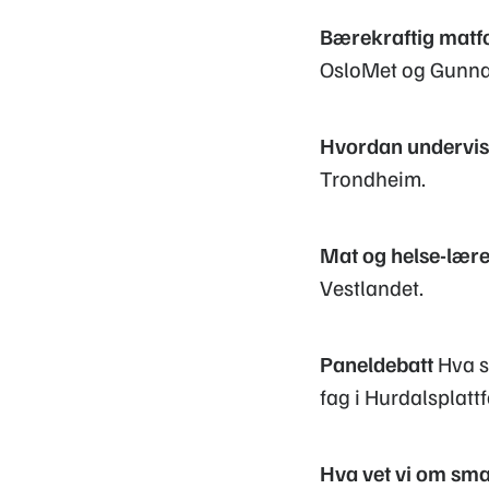
Bærekraftig matf
OsloMet og Gunnar 
Hvordan undervis
Trondheim.
Mat og helse-lære
Vestlandet.
Paneldebatt
Hva sk
fag i Hurdalsplatt
Hva vet vi om sm